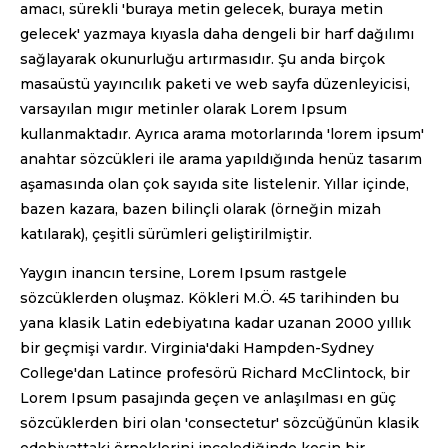
amacı, sürekli 'buraya metin gelecek, buraya metin
gelecek' yazmaya kıyasla daha dengeli bir harf dağılımı
sağlayarak okunurluğu artırmasıdır. Şu anda birçok
masaüstü yayıncılık paketi ve web sayfa düzenleyicisi,
varsayılan mıgır metinler olarak Lorem Ipsum
kullanmaktadır. Ayrıca arama motorlarında 'lorem ipsum'
anahtar sözcükleri ile arama yapıldığında henüz tasarım
aşamasında olan çok sayıda site listelenir. Yıllar içinde,
bazen kazara, bazen bilinçli olarak (örneğin mizah
katılarak), çeşitli sürümleri geliştirilmiştir.
Yaygın inancın tersine, Lorem Ipsum rastgele
sözcüklerden oluşmaz. Kökleri M.Ö. 45 tarihinden bu
yana klasik Latin edebiyatına kadar uzanan 2000 yıllık
bir geçmişi vardır. Virginia'daki Hampden-Sydney
College'dan Latince profesörü Richard McClintock, bir
Lorem Ipsum pasajında geçen ve anlaşılması en güç
sözcüklerden biri olan 'consectetur' sözcüğünün klasik